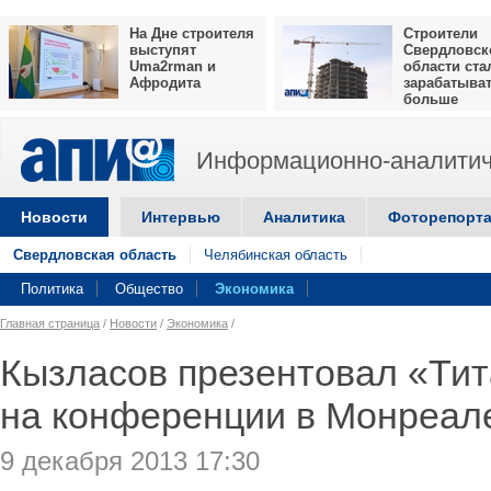
На Дне строителя
Строители
выступят
Свердловск
Uma2rman и
области ста
Афродита
зарабатыва
больше
Информационно-аналитич
Новости
Интервью
Аналитика
Фоторепорт
Свердловская область
Челябинская область
Политика
Общество
Экономика
Главная страница
/
Новости
/
Экономика
/
Кызласов презентовал «Ти
на конференции в Монреал
9 декабря 2013 17:30