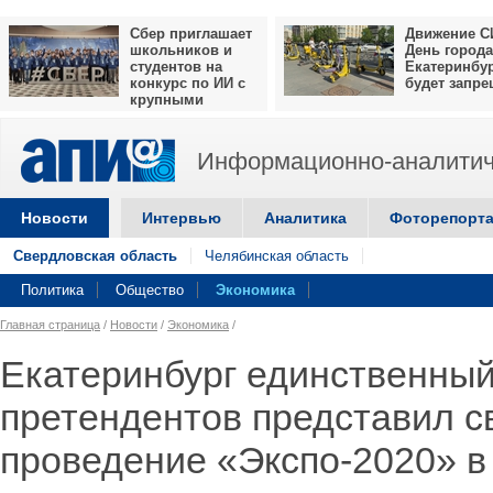
Сбер приглашает
Движение С
школьников и
День города
студентов на
Екатеринбу
конкурс по ИИ с
будет запр
крупными
призами
Информационно-аналитич
Новости
Интервью
Аналитика
Фоторепорт
Свердловская область
Челябинская область
Политика
Общество
Экономика
Главная страница
/
Новости
/
Экономика
/
Екатеринбург единственный
претендентов представил с
проведение «Экспо-2020» в