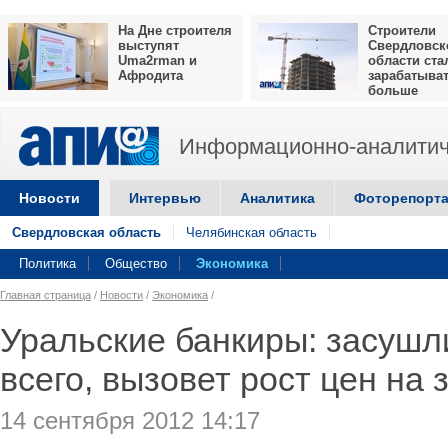
На Дне строителя
Строители
выступят
Свердловск
Uma2rman и
области ста
Афродита
зарабатыва
больше
Информационно-аналитич
Новости
Интервью
Аналитика
Фоторепорт
Свердловская область
Челябинская область
Политика
Общество
Экономика
Главная страница
/
Новости
/
Экономика
/
Уральские банкиры: засушл
всего, вызовет рост цен на
14 сентября 2012 14:17