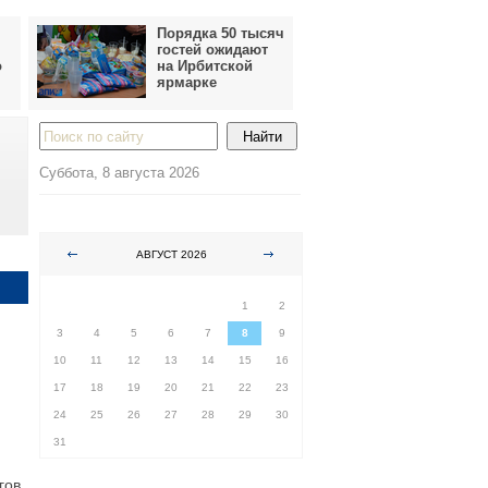
Порядка 50 тысяч
гостей ожидают
о
на Ирбитской
ярмарке
Суббота, 8 августа 2026
АВГУСТ 2026
ПН
ВТ
СР
ЧТ
ПТ
СБ
ВС
1
2
3
4
5
6
7
8
9
10
11
12
13
14
15
16
17
18
19
20
21
22
23
24
25
26
27
28
29
30
31
гов.