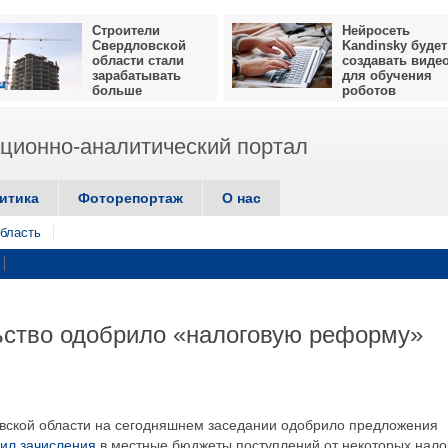
Строители
Нейросеть
Свердловской
Kandinsky будет
области стали
создавать виде
зарабатывать
для обучения
больше
роботов
ионно-аналитический портал
итика
Фоторепортаж
О нас
бласть
ьство одобрило «налоговую реформу»
вской области на сегодняшнем заседании одобрило предложения
вил зачисления
в местные бюджеты поступлений от некоторых нало