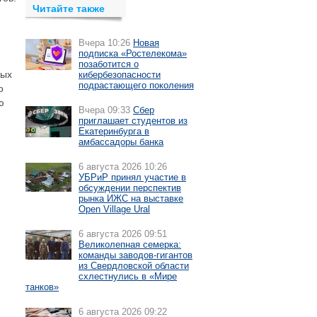
Читайте также
Вчера 10:26
Новая
подписка «Ростелекома»
позаботится о
ных
кибербезопасности
подрастающего поколения
о
ю
Вчера 09:33
Сбер
приглашает студентов из
Екатеринбурга в
амбассадоры банка
6 августа 2026 10:26
УБРиР принял участие в
обсуждении перспектив
рынка ИЖС на выставке
Open Village Ural
6 августа 2026 09:51
Великолепная семерка:
команды заводов-гигантов
из Свердловской области
схлестнулись в «Мире
танков»
6 августа 2026 09:22