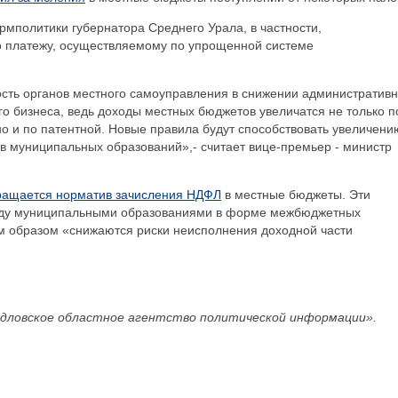
мполитики губернатора Среднего Урала, в частности,
о платежу, осуществляемому по упрощенной системе
ость органов местного самоуправления в снижении административ
го бизнеса, ведь доходы местных бюджетов увеличатся не только п
о и по патентной. Новые правила будут способствовать увеличени
 муниципальных образований»,- считает вице-премьер - министр
ращается норматив зачисления НДФЛ
в местные бюджеты. Эти
жду муниципальными образованиями в форме межбюджетных
им образом «снижаются риски неисполнения доходной части
дловское областное агентство политической информации».