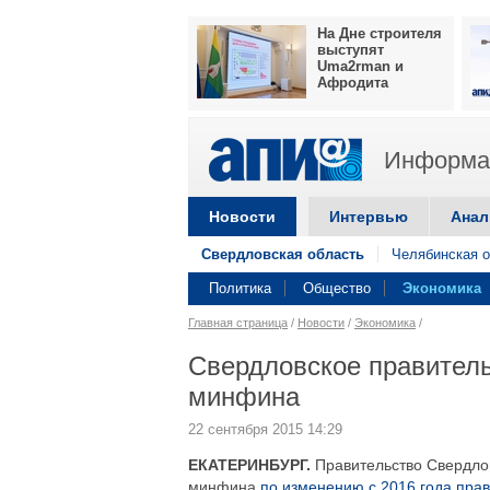
На Дне строителя
выступят
Uma2rman и
Афродита
Информац
Новости
Интервью
Анал
Свердловская область
Челябинская о
Политика
Общество
Экономика
Главная страница
/
Новости
/
Экономика
/
Свердловское правител
минфина
22 сентября 2015 14:29
ЕКАТЕРИНБУРГ.
Правительство Свердло
минфина
по изменению с 2016 года пра