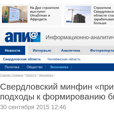
На Дне строителя
Строители
выступят
Свердловск
Uma2rman и
области ста
Афродита
зарабатыва
больше
Информационно-аналитич
Новости
Интервью
Аналитика
Фоторепорт
Свердловская область
Челябинская область
Политика
Общество
Экономика
Главная страница
/
Новости
/
Экономика
/
Свердловский минфин «при
подходы к формированию 
30 сентября 2015 12:46