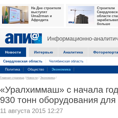
На Дне строителя
Строители
выступят
Свердловск
Uma2rman и
области ста
Афродита
зарабатыва
больше
Информационно-аналитич
Новости
Интервью
Аналитика
Фоторепорт
Свердловская область
Челябинская область
Политика
Общество
Экономика
Главная страница
/
Новости
/
Экономика
/
«Уралхиммаш» с начала год
930 тонн оборудования для
11 августа 2015 12:27