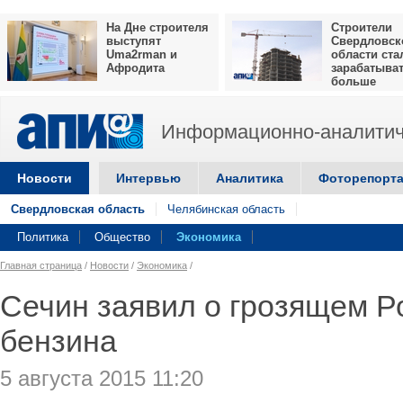
На Дне строителя
Строители
выступят
Свердловск
Uma2rman и
области ста
Афродита
зарабатыва
больше
Информационно-аналитич
Новости
Интервью
Аналитика
Фоторепорт
Свердловская область
Челябинская область
Политика
Общество
Экономика
Главная страница
/
Новости
/
Экономика
/
Сечин заявил о грозящем 
бензина
5 августа 2015 11:20