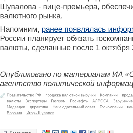
Шувалова - вице-премьера, обеспеч
валютного рынка.
Напомним,
ранее появлялась инфо
России планирует обязать госкомпан
валюты, сделанные после 1 октября 
Опубликовано по материалам ИА «
агентство политической информац
Правительство РФ
продажа валютной выручки
Компании
прод
валюты
Экспортеры
Газпром
Роснефть
АЛРОСА
Зарубежн
Медведев
директива
Наблюдательный совет
Госкомпании
це
Воронин
Игорь Шувалов