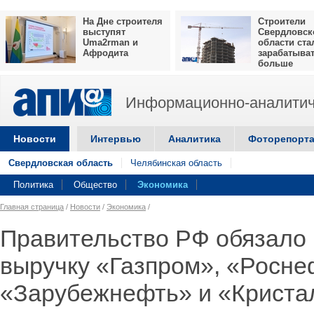
На Дне строителя
Строители
выступят
Свердловск
Uma2rman и
области ста
Афродита
зарабатыва
больше
Информационно-аналитич
Новости
Интервью
Аналитика
Фоторепорт
Свердловская область
Челябинская область
Политика
Общество
Экономика
Главная страница
/
Новости
/
Экономика
/
Правительство РФ обязало
выручку «Газпром», «Росн
«Зарубежнефть» и «Криста