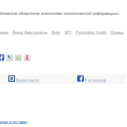
дловское областное агентство политической информации».
реции
Йерун Дейсселблум
Brent
WTI
Petromatrix GmbH
Оливье
Вконтакте
Facebook
одал в отставку