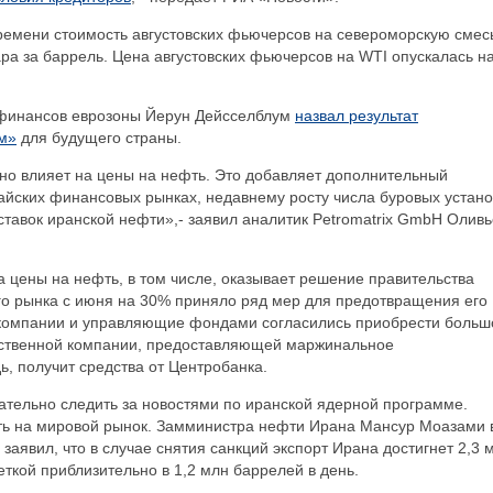
времени стоимость августовских фьючерсов на североморскую смес
ара за баррель. Цена августовских фьючерсов на WTI опускалась н
 финансов еврозоны Йерун Дейсселблум
назвал результат
м»
для будущего страны.
но влияет на цены на нефть. Это добавляет дополнительный
айских финансовых рынках, недавнему росту числа буровых устано
тавок иранской нефти»,- заявил аналитик Petromatrix GmbH Оливь
а цены на нефть, в том числе, оказывает решение правительства
го рынка с июня на 30% приняло ряд мер для предотвращения его
компании и управляющие фондами согласились приобрести больш
рственной компании, предоставляющей маржинальное
ь, получит средства от Центробанка.
ательно следить за новостями по иранской ядерной программе.
ть на мировой рынок. Замминистра нефти Ирана Мансур Моазами 
 заявил, что в случае снятия санкций экспорт Ирана достигнет 2,3 
кой приблизительно в 1,2 млн баррелей в день.