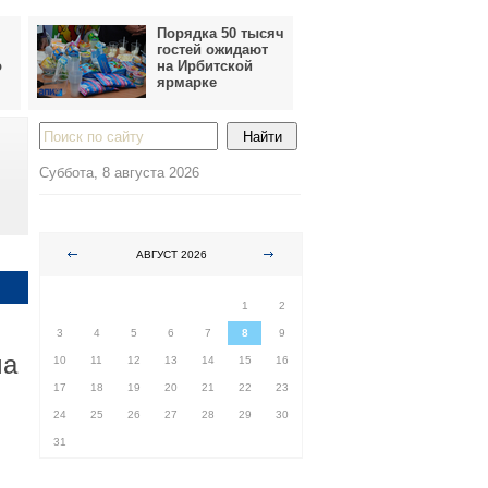
Порядка 50 тысяч
гостей ожидают
о
на Ирбитской
ярмарке
Суббота, 8 августа 2026
АВГУСТ 2026
ПН
ВТ
СР
ЧТ
ПТ
СБ
ВС
1
2
3
4
5
6
7
8
9
ма
10
11
12
13
14
15
16
17
18
19
20
21
22
23
24
25
26
27
28
29
30
31