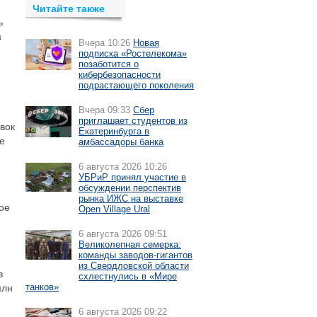
Читайте также
ь
а
Вчера 10:26
Новая
подписка «Ростелекома»
позаботится о
кибербезопасности
подрастающего поколения
Вчера 09:33
Сбер
приглашает студентов из
вок
Екатеринбурга в
е
амбассадоры банка
6 августа 2026 10:26
УБРиР принял участие в
обсуждении перспектив
рынка ИЖС на выставке
ое
Open Village Ural
6 августа 2026 09:51
Великолепная семерка:
команды заводов-гигантов
из Свердловской области
в
схлестнулись в «Мире
танков»
млн
6 августа 2026 09:22