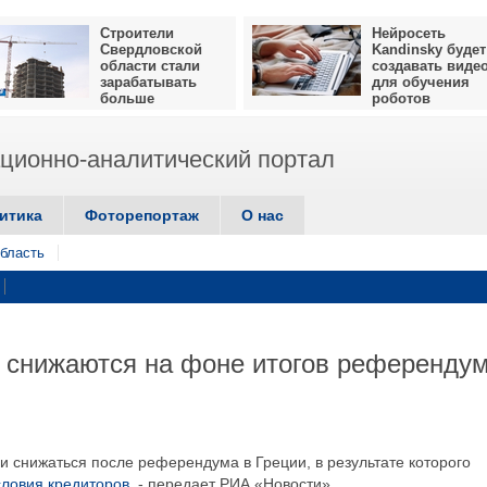
Строители
Нейросеть
Свердловской
Kandinsky будет
области стали
создавать виде
зарабатывать
для обучения
больше
роботов
ионно-аналитический портал
итика
Фоторепортаж
О нас
бласть
 снижаются на фоне итогов референду
и снижаться после референдума в Греции, в результате которого
словия кредиторов
, - передает РИА «Новости».