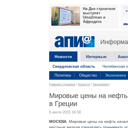
На Дне строителя
выступят
Uma2rman и
Афродита
Информац
Новости
Интервью
Анал
Свердловская область
Челябинская о
Политика
Общество
Экономика
Главная страница
/
Новости
/
Экономика
/
Мировые цены на нефть
в Греции
6 июля 2015 16:58
МОСКВА
. Мировые цены на нефть начал
местные жители
отказались принимать у