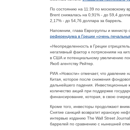
По состоянию на 11:39 по московскому 
Brent снижалась на 0,91% - до 59,4 долл
2,17% - до 54,76 доллара за баррель.
Напомним, глава Еврогруппы и министр
референдума в Греции «очень печальны
«Неопределенность в Греции отрицатель
негативный фактор к потрясениям на кит
в США и потенциальному увеличению пос
Якоб агентству Рейтер.
РИА «Новости» отмечает, что давление н
Китая, которое после снижения фондово
дальнейшего падения. Инвестиционные 
количество акций при поддержке госуда
финансирование, которая, в свою очеред
Кроме того, инвесторы продолжают вним
Снятие санкций возвратит иранскую неф
интервью изданию The Wall Street Journal
баррелей по сравнению с нынешней отмет