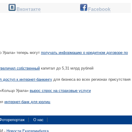
Вконтакте
Facebook
о Урала» теперь могут
получать информацию о кредитном договоре по
увеличил собственный
капитал до 5,31 млрд рублей
 доступ к интернет-банкингу
для бизнеса во всех регионах присутствия
 «Кольцо Урала»
вырос спрос на страховые услуги
тил
интернет-банк для юрлиц
Фоторепортаж
О нас
ПИ -
Новости Екатеринбурга