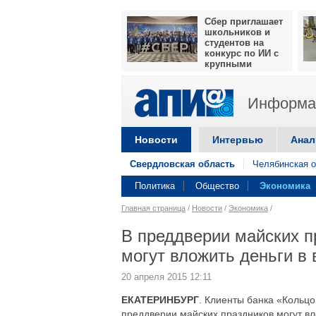
Сбер приглашает
школьников и
студентов на
конкурс по ИИ с
крупными
призами
Информац
Новости
Интервью
Анал
Свердловская область
Челябинская о
Политика
Общество
Экономика
Главная страница
/
Новости
/
Экономика
/
В преддверии майских п
могут вложить деньги в
20 апреля 2015 12:11
ЕКАТЕРИНБУРГ
. Клиенты банка «Кольц
преддверии майских праздников могут вл