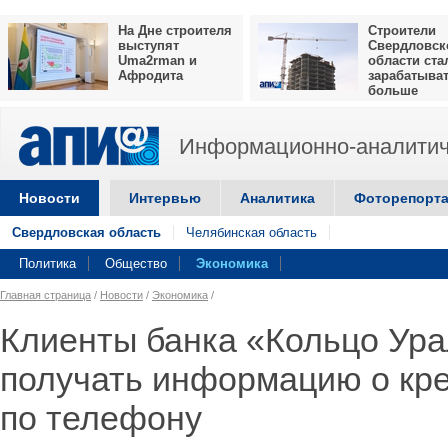
На Дне строителя
Строители
выступят
Свердловск
Uma2rman и
области ста
Афродита
зарабатыва
больше
Информационно-аналитич
Новости
Интервью
Аналитика
Фоторепорт
Свердловская область
Челябинская область
Политика
Общество
Экономика
Главная страница
/
Новости
/
Экономика
/
Клиенты банка «Кольцо Ура
получать информацию о кр
по телефону