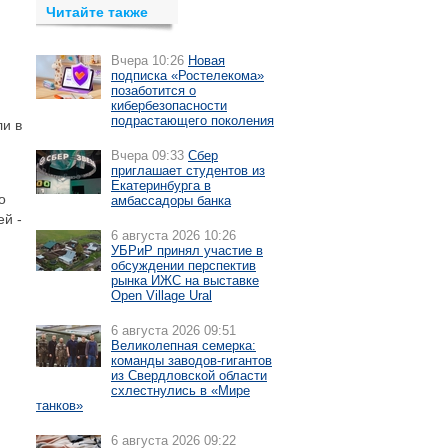
Читайте также
Вчера 10:26
Новая
подписка «Ростелекома»
позаботится о
кибербезопасности
подрастающего поколения
ли в
Вчера 09:33
Сбер
приглашает студентов из
Екатеринбурга в
о
амбассадоры банка
ей -
6 августа 2026 10:26
УБРиР принял участие в
обсуждении перспектив
рынка ИЖС на выставке
Open Village Ural
6 августа 2026 09:51
Великолепная семерка:
команды заводов-гигантов
из Свердловской области
схлестнулись в «Мире
танков»
6 августа 2026 09:22