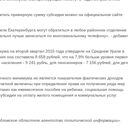
читать примерную сумму субсидии можно на официальном сайте
ли Екатеринбурга могут обратиться в любое районное отделение
ельно лучше записаться по многоканальному телефону», - добави
мума на второй квартал 2015 года утвердили на Среднем Урале в
ния она составила 8 658 рублей, что на 7,9% больше уровня первог
 населения - 9 241 рубль, для пенсионеров - 7 156 рублей, для дет
очного минимума не является показателем фактических доходов
асчетной величины при определении права на получение ряда мер
 таких как ежемесячное пособие на ребенка, социальная помощь
бсидии на оплату жилого помещения и коммунальных услуг.
дловское областное агентство политической информации».