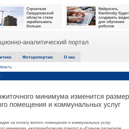
Строители
Нейросеть
Свердловской
Kandinsky будет
области стали
создавать виде
зарабатывать
для обучения
больше
роботов
ионно-аналитический портал
итика
Фоторепортаж
О нас
бласть
ожиточного минимума изменится размер
ого помещения и коммунальных услуг
сидии на оплату жилого помещения и коммунальных услуг,
ого минимума, екатеринбуржцам помогут в «Едином расчетном