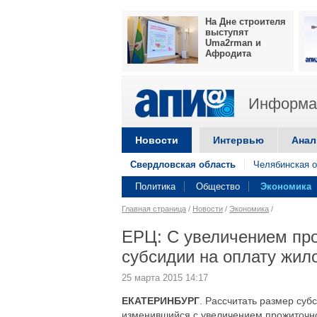
На Дне строителя
выступят
Uma2rman и
Афродита
Информац
Новости
Интервью
Анал
Свердловская область
Челябинская о
Политика
Общество
Экономика
Главная страница
/
Новости
/
Экономика
/
ЕРЦ: C увеличением пр
субсидии на оплату жил
25 марта 2015 14:17
ЕКАТЕРИНБУРГ
. Рассчитать размер суб
изменившийся с увеличением прожиточн