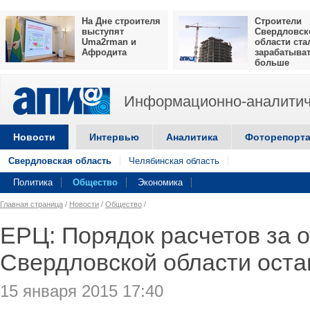
На Дне строителя
Строители
выступят
Свердловск
Uma2rman и
области ста
Афродита
зарабатыва
больше
Информационно-аналитич
Новости
Интервью
Аналитика
Фоторепорт
Свердловская область
Челябинская область
Политика
Общество
Экономика
Главная страница
/
Новости
/
Общество
/
ЕРЦ: Порядок расчетов за 
Свердловской области оста
15 января 2015 17:40