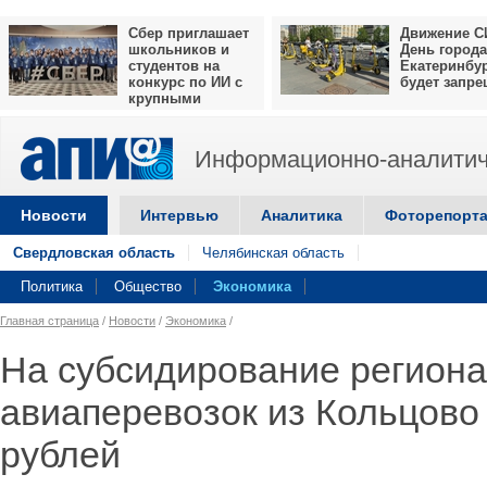
Сбер приглашает
Движение С
школьников и
День города
студентов на
Екатеринбу
конкурс по ИИ с
будет запр
крупными
призами
Информационно-аналитич
Новости
Интервью
Аналитика
Фоторепорт
Свердловская область
Челябинская область
Политика
Общество
Экономика
Главная страница
/
Новости
/
Экономика
/
На субсидирование регион
авиаперевозок из Кольцово
рублей