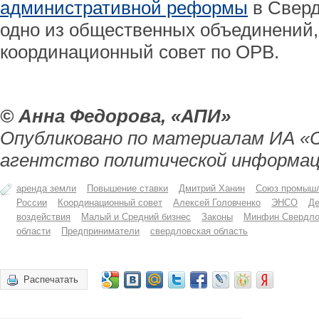
административной реформы
в Сверд
одно из общественных объединений,
координационный совет по ОРВ.
© Анна Федорова, «АПИ»
Опубликовано по материалам ИА «
агентство политической информац
аренда земли
Повышение ставки
Дмитрий Ханин
Союз промышл
России
Координационный совет
Алексей Головченко
ЭНСО
Де
воздействия
Малый и Средний бизнес
Законы
Минфин Свердло
области
Предприниматели
свердловская область
Распечатать