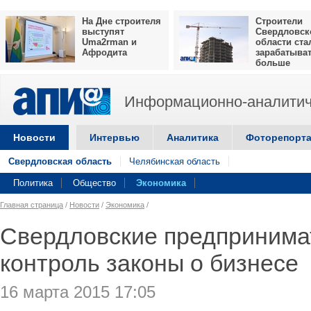
На Дне строителя
Строители
выступят
Свердловск
Uma2rman и
области ста
Афродита
зарабатыва
больше
Информационно-аналитич
Новости
Интервью
Аналитика
Фоторепорт
Свердловская область
Челябинская область
Политика
Общество
Экономика
Главная страница
/
Новости
/
Экономика
/
Свердловские предпринима
контроль законы о бизнесе
16 марта 2015 17:05