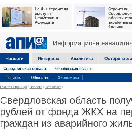
На Дне строителя
Строители
выступят
Свердловск
Uma2rman и
области ста
Афродита
зарабатыва
больше
Информационно-аналитич
Новости
Интервью
Аналитика
Фоторепорт
Свердловская область
Челябинская область
Политика
Общество
Экономика
Главная страница
/
Новости
/
Экономика
/
Свердловская область полу
рублей от фонда ЖКХ на п
граждан из аварийного жил