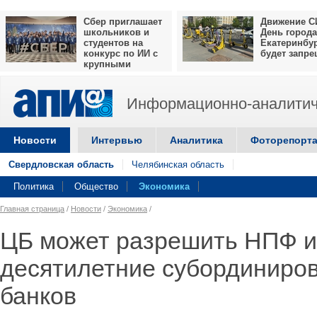
Сбер приглашает
Движение С
школьников и
День города
студентов на
Екатеринбу
конкурс по ИИ с
будет запр
крупными
призами
Информационно-аналитич
Новости
Интервью
Аналитика
Фоторепорт
Свердловская область
Челябинская область
Политика
Общество
Экономика
Главная страница
/
Новости
/
Экономика
/
ЦБ может разрешить НПФ и
десятилетние субординиро
банков