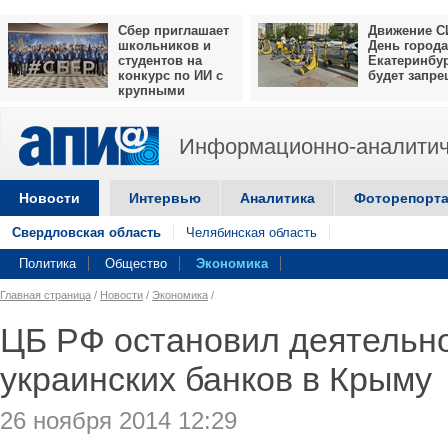
Сбер приглашает
Движение С
школьников и
День города
студентов на
Екатеринбу
конкурс по ИИ с
будет запр
крупными
призами
Информационно-аналитич
Новости
Интервью
Аналитика
Фоторепорт
Свердловская область
Челябинская область
Политика
Общество
Экономика
Главная страница
/
Новости
/
Экономика
/
ЦБ РФ остановил деятельно
украинских банков в Крыму
26 ноября 2014 12:29