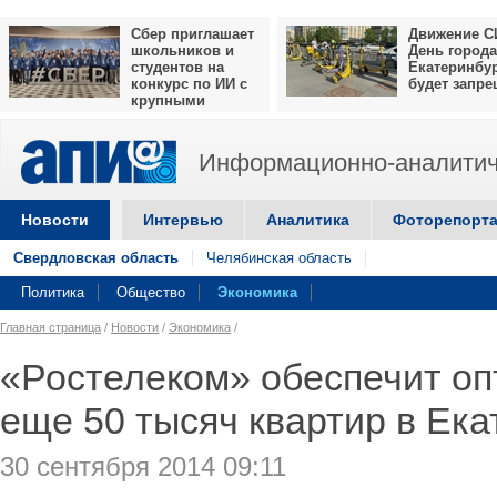
Сбер приглашает
Движение С
школьников и
День города
студентов на
Екатеринбу
конкурс по ИИ с
будет запр
крупными
призами
Информационно-аналитич
Новости
Интервью
Аналитика
Фоторепорт
Свердловская область
Челябинская область
Политика
Общество
Экономика
Главная страница
/
Новости
/
Экономика
/
«Ростелеком» обеспечит оп
еще 50 тысяч квартир в Ека
30 сентября 2014 09:11