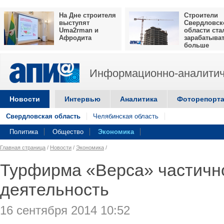
На Дне строителя
Строители
выступят
Свердловск
Uma2rman и
области ста
Афродита
зарабатыва
больше
Информационно-аналитич
Новости
Интервью
Аналитика
Фоторепорт
Свердловская область
Челябинская область
Политика
Общество
Экономика
Главная страница
/
Новости
/
Экономика
/
Турфирма «Верса» частичн
деятельность
16 сентября 2014 10:52