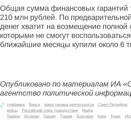
Общая сумма финансовых гарантий 
210 млн рублей. По предварительно
денег хватит на возмещение полной 
которыми не смогут воспользоваться
ближайшие месяцы купили около 6 т
Опубликовано по материалам ИА «
агентство политической информац
турфирма
Верса
приостановка деятельности
Санкт-Петербург
рейсы
Российский союз туриндустрии
Ирина
Тюрина
Испания
Греция
Турция
Болгария
Кипр
Тунис
Ит