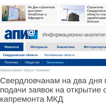
На Дне строителя
Строители
выступят
Свердловск
Uma2rman и
области ста
Афродита
зарабатыва
больше
Информационно-аналитич
Новости
Интервью
Аналитика
Фоторепорт
Свердловская область
Челябинская область
Политика
Общество
Экономика
Главная страница
/
Новости
/
Экономика
/
Свердловчанам на два дня 
подачи заявок на открытие 
капремонта МКД