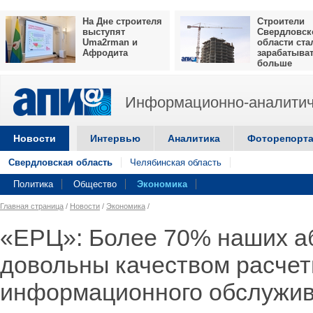
На Дне строителя
Строители
выступят
Свердловск
Uma2rman и
области ста
Афродита
зарабатыва
больше
Информационно-аналитич
Новости
Интервью
Аналитика
Фоторепорт
Свердловская область
Челябинская область
Политика
Общество
Экономика
Главная страница
/
Новости
/
Экономика
/
«ЕРЦ»: Более 70% наших а
довольны качеством расчет
информационного обслужи