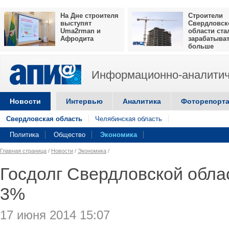
На Дне строителя
Строители
выступят
Свердловск
Uma2rman и
области ста
Афродита
зарабатыва
больше
Информационно-аналитич
Новости
Интервью
Аналитика
Фоторепорт
Свердловская область
Челябинская область
Политика
Общество
Экономика
Главная страница
/
Новости
/
Экономика
/
Госдолг Свердловской обла
3%
17 июня 2014 15:07