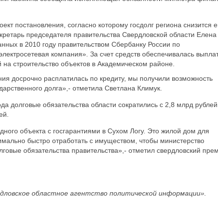
оект постановления, согласно которому госдолг региона снизится 
екретарь председателя правительства Свердловской области Елена
данных в 2010 году правительством Сбербанку России по
электросетевая компания». За счет средств обеспечивалась выпла
й на строительство объектов в Академическом районе.
ания досрочно расплатилась по кредиту, мы получили возможность
дарственного долга»,- отметила Светлана Климук.
ода долговые обязательства области сократились с 2,8 млрд рублей
ей.
ного объекта с госгарантиями в Сухом Логу. Это жилой дом для
имально быстро отработать с имуществом, чтобы министерство
лговые обязательства правительства»,- отметил свердловский пре
дловское областное агентство политической информации».