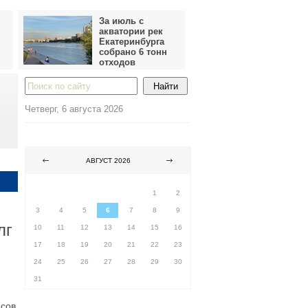
За июль с
акватории рек
Екатеринбурга
собрано 6 тонн
отходов
Четверг, 6 августа 2026
АВГУСТ 2026
ПН
ВТ
СР
ЧТ
ПТ
СБ
ВС
1
2
3
4
5
6
7
8
9
лг
10
11
12
13
14
15
16
17
18
19
20
21
22
23
24
25
26
27
28
29
30
31
нсов