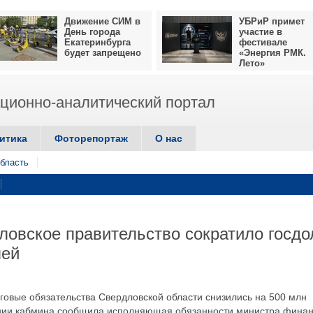
Движение СИМ в
УБРиР примет
День города
участие в
Екатеринбурга
фестивале
будет запрещено
«Энергия РМК.
Лето»
ионно-аналитический портал
итика
Фоторепортаж
О нас
бласть
ловское правительство сократило госдо
лей
лговые обязательства Свердловской области снизились на 500 млн
ании кабмина сообщила исполняющая обязанности министра фина