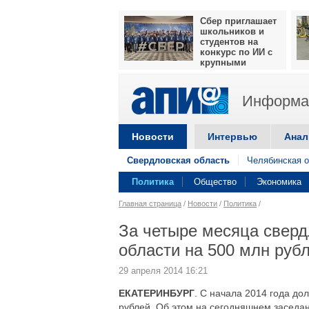
Сбер приглашает
школьников и
студентов на
конкурс по ИИ с
крупными
призами
Информац
Новости
Интервью
Анал
Свердловская область
Челябинская о
Политика
Общество
Экономика
Главная страница
/
Новости
/
Политика
/
За четыре месяца сверд
области на 500 млн руб
29 апреля 2014 16:21
ЕКАТЕРИНБУРГ
. С начала 2014 года до
рублей. Об этом на сегодняшнем засед