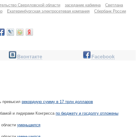
тельство Свердловской области
заседание кабмина
Светлана
ер
Екатеринбургская электросетевая компания
Сбербанк России
Вконтакте
Facebook
ь превысил
рекордную сумму в 17 трлн долларов
бамой и лидерами Конгресса
по бюджету и госдолгу отложены
 области
уменьшился
 области
уменьшился