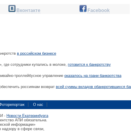
Вконтакте
Facebook
анкротств
в российском бизнесе
, где сотрудники купались в молоке,
готовится к банкротству
амвайно-троллейбусное управление
оказалось на грани банкротства
обеспечить россиянам возврат
всей суммы вкладов обанкротившихся ба
Фоторепортаж
О нас
ПИ -
Новости Екатеринбурга
гентство АПИ обязательна.
ческой информации»
 надзору в сфере связи,