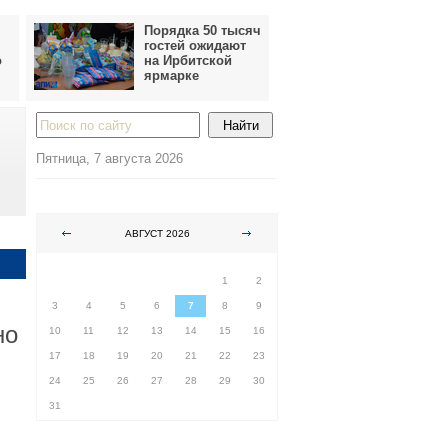
Порядка 50 тысяч
гостей ожидают
о
на Ирбитской
ярмарке
Пятница, 7 августа 2026
АВГУСТ 2026
ПН
ВТ
СР
ЧТ
ПТ
СБ
ВС
1
2
3
4
5
6
7
8
9
но
10
11
12
13
14
15
16
17
18
19
20
21
22
23
24
25
26
27
28
29
30
31