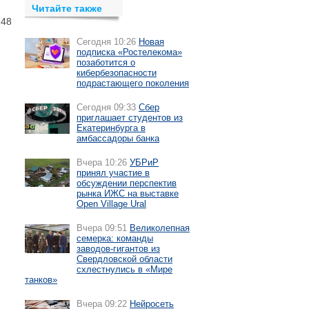
Читайте также
748
Сегодня 10:26
Новая
подписка «Ростелекома»
позаботится о
кибербезопасности
подрастающего поколения
Сегодня 09:33
Сбер
приглашает студентов из
Екатеринбурга в
амбассадоры банка
Вчера 10:26
УБРиР
принял участие в
обсуждении перспектив
рынка ИЖС на выставке
Open Village Ural
Вчера 09:51
Великолепная
семерка: команды
заводов-гигантов из
Свердловской области
схлестнулись в «Мире
танков»
Вчера 09:22
Нейросеть