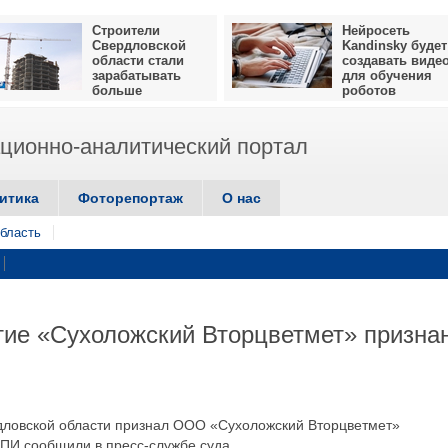
Строители
Нейросеть
Свердловской
Kandinsky будет
области стали
создавать виде
зарабатывать
для обучения
больше
роботов
ионно-аналитический портал
итика
Фоторепортаж
О нас
бласть
тие «Сухоложский Вторцветмет» призна
дловской области признал ООО «Сухоложский Вторцветмет»
АПИ сообщили в пресс-службе суда.