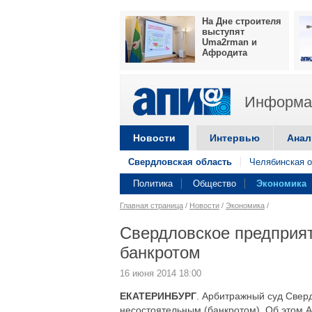
На Дне строителя
выступят
Uma2rman и
Афродита
Информац
Новости
Интервью
Анал
Свердловская область
Челябинская о
Политика
Общество
Экономика
Главная страница
/
Новости
/
Экономика
/
Свердловское предприя
банкротом
16 июня 2014 18:00
ЕКАТЕРИНБУРГ
. Арбитражный суд Свер
несостоятельным (банкротом). Об этом 