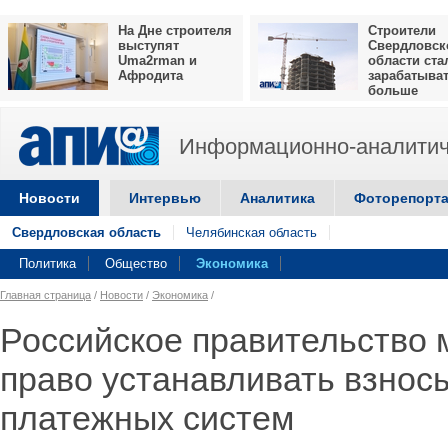
На Дне строителя
Строители
выступят
Свердловск
Uma2rman и
области ста
Афродита
зарабатыва
больше
Информационно-аналитич
Новости
Интервью
Аналитика
Фоторепорт
Свердловская область
Челябинская область
Политика
Общество
Экономика
Главная страница
/
Новости
/
Экономика
/
Российское правительство 
право устанавливать взнос
платежных систем