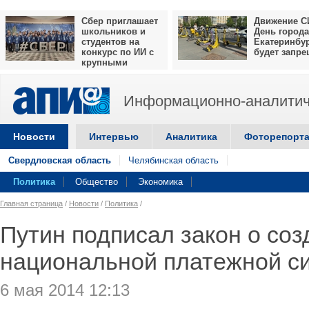
Сбер приглашает
Движение С
школьников и
День города
студентов на
Екатеринбу
конкурс по ИИ с
будет запр
крупными
призами
Информационно-аналитич
Новости
Интервью
Аналитика
Фоторепорт
Свердловская область
Челябинская область
Политика
Общество
Экономика
Главная страница
/
Новости
/
Политика
/
Путин подписал закон о соз
национальной платежной с
6 мая 2014 12:13