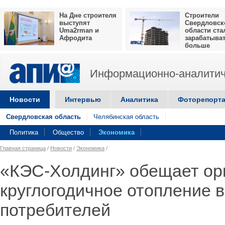
На Дне строителя
Строители
выступят
Свердловск
Uma2rman и
области ста
Афродита
зарабатыва
больше
Информационно-аналитич
Новости
Интервью
Аналитика
Фоторепорт
Свердловская область
Челябинская область
Политика
Общество
Экономика
Главная страница
/
Новости
/
Экономика
/
«КЭС-Холдинг» обещает ор
круглогодичное отопление 
потребителей