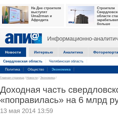
На Дне строителя
Строители
выступят
Свердловск
Uma2rman и
области ста
Афродита
зарабатыва
больше
Информационно-аналитич
Новости
Интервью
Аналитика
Фоторепорт
Свердловская область
Челябинская область
Политика
Общество
Экономика
Главная страница
/
Новости
/
Экономика
/
Доходная часть свердловск
«поправилась» на 6 млрд р
13 мая 2014 13:59