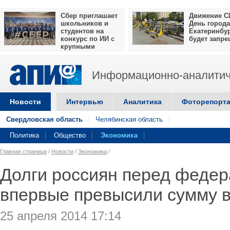
Сбер приглашает
Движение С
школьников и
День города
студентов на
Екатеринбу
конкурс по ИИ с
будет запр
крупными
призами
Информационно-аналитич
Новости
Интервью
Аналитика
Фоторепорт
Свердловская область
Челябинская область
Политика
Общество
Экономика
Главная страница
/
Новости
/
Экономика
/
Долги россиян перед феде
впервые превысили сумму в
25 апреля 2014 17:14