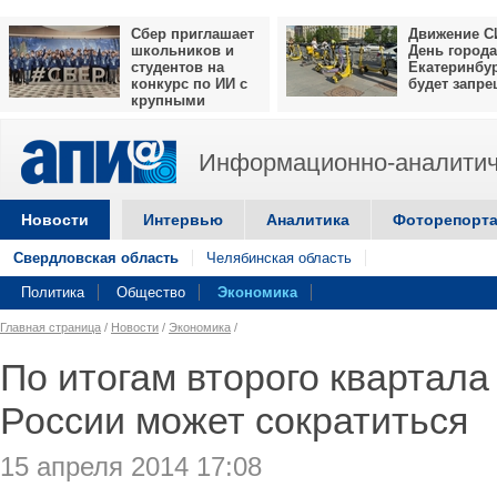
Сбер приглашает
Движение С
школьников и
День города
студентов на
Екатеринбу
конкурс по ИИ с
будет запр
крупными
призами
Информационно-аналитич
Новости
Интервью
Аналитика
Фоторепорт
Свердловская область
Челябинская область
Политика
Общество
Экономика
Главная страница
/
Новости
/
Экономика
/
По итогам второго квартала
России может сократиться
15 апреля 2014 17:08