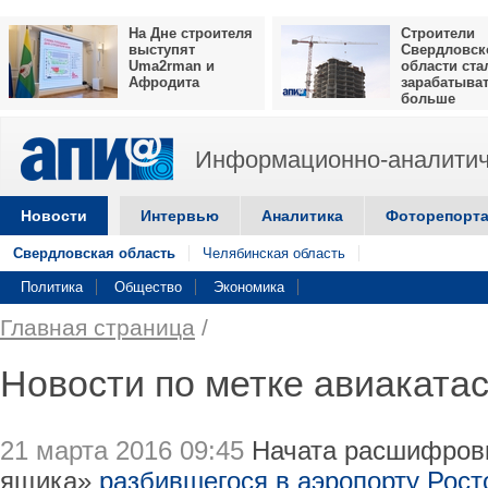
На Дне строителя
Строители
выступят
Свердловск
Uma2rman и
области ста
Афродита
зарабатыва
больше
Информационно-аналитич
Новости
Интервью
Аналитика
Фоторепорт
Свердловская область
Челябинская область
Политика
Общество
Экономика
Главная страница
/
Новости по метке авиаката
21 марта 2016 09:45
Начата расшифровк
ящика»
разбившегося в аэропорту Рост