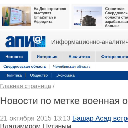
На Дне строителя
Строители
выступят
Свердловск
Uma2rman и
области ста
Афродита
зарабатыва
больше
Информационно-аналитич
Новости
Интервью
Аналитика
Фоторепорт
Свердловская область
Челябинская область
Политика
Общество
Экономика
Главная страница
/
Новости по метке военная 
21 октября 2015 13:13
Башар Асад встр
Владимиром Путиным