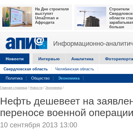
На Дне строителя
Строители
выступят
Свердловск
Uma2rman и
области ста
Афродита
зарабатыва
больше
Информационно-аналитич
Новости
Интервью
Аналитика
Фоторепорт
Свердловская область
Челябинская область
Политика
Общество
Экономика
Главная страница
/
Новости
/
Экономика
/
Нефть дешевеет на заявле
переносе военной операции
10 сентября 2013 13:00