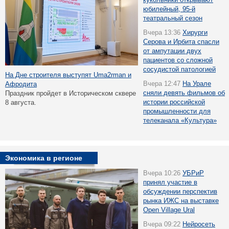
юбилейный, 95-й
театральный сезон
Вчера 13:36
Хирурги
Серова и Ирбита спасли
от ампутации двух
пациентов со сложной
сосудистой патологией
На Дне строителя выступят Uma2rman и
Вчера 12:47
На Урале
Афродита
сняли девять фильмов об
Праздник пройдет в Историческом сквере
истории российской
8 августа.
промышленности для
телеканала «Культура»
Экономика в регионе
Вчера 10:26
УБРиР
принял участие в
обсуждении перспектив
рынка ИЖС на выставке
Open Village Ural
Вчера 09:22
Нейросеть