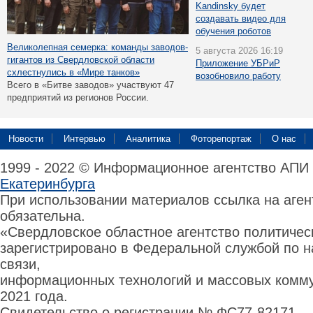
Kandinsky будет
создавать видео для
обучения роботов
Великолепная семерка: команды заводов-
5 августа 2026 16:19
гигантов из Свердловской области
Приложение УБРиР
схлестнулись в «Мире танков»
возобновило работу
Всего в «Битве заводов» участвуют 47
предприятий из регионов России.
Новости
Интервью
Аналитика
Фоторепортаж
О нас
1999 - 2022 © Информационное агентство АПИ
Екатеринбурга
При использовании материалов ссылка на аге
обязательна.
«Свердловское областное агентство политиче
зарегистрировано в Федеральной службой по н
связи,
информационных технологий и массовых комму
2021 года.
Свидетельство о регистрации № ФС77-82171