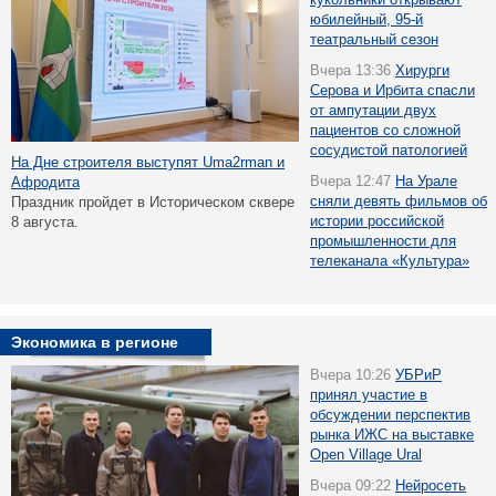
юбилейный, 95-й
театральный сезон
Вчера 13:36
Хирурги
Серова и Ирбита спасли
от ампутации двух
пациентов со сложной
сосудистой патологией
На Дне строителя выступят Uma2rman и
Вчера 12:47
На Урале
Афродита
сняли девять фильмов об
Праздник пройдет в Историческом сквере
истории российской
8 августа.
промышленности для
телеканала «Культура»
Экономика в регионе
Вчера 10:26
УБРиР
принял участие в
обсуждении перспектив
рынка ИЖС на выставке
Open Village Ural
Вчера 09:22
Нейросеть