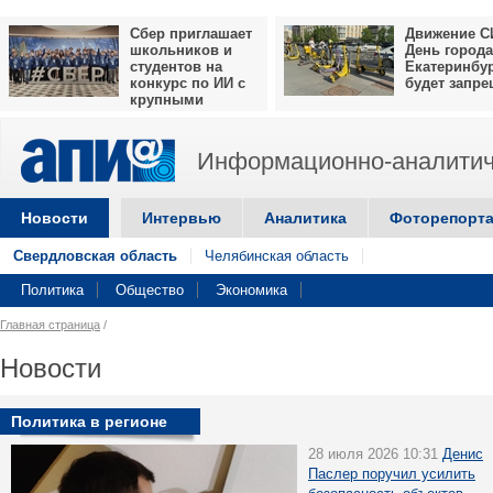
Сбер приглашает
Движение С
школьников и
День города
студентов на
Екатеринбу
конкурс по ИИ с
будет запр
крупными
призами
Информационно-аналитич
Новости
Интервью
Аналитика
Фоторепорт
Свердловская область
Челябинская область
Политика
Общество
Экономика
Главная страница
/
Новости
Политика в регионе
28 июля 2026 10:31
Денис
Паслер поручил усилить