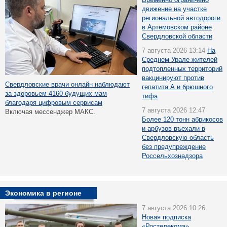
движение на участке
региональной автодороги
в Артемовском районе
Свердловской области
7 августа 2026 13:14
На
Среднем Урале жителей
подтопленных территорий
вакцинируют против
Свердловские врачи онлайн наблюдают
гепатита А и брюшного
за здоровьем 4160 будущих мам
тифа
благодаря цифровым сервисам
7 августа 2026 12:47
Включая мессенджер МАКС.
Более 120 тонн абрикосов
и арбузов въехали в
Свердловскую область
без предупреждение
Россельхознадзора
Экономика в регионе
7 августа 2026 10:26
Новая подписка
«Ростелекома»