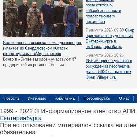
позаботится о
кибербезопасности
подрастающего
поколения
7 августа 2026 09:33
Сбер
приглашает студентов из
Екатеринбурга в
Великолепная семерка: команды заводов-
амбассадоры банка
гигантов из Свердловской области
схлестнулись в «Мире танков»
6 августа 2026 10:26
Всего в «Битве заводов» участвуют 47
УБРиР принял участие в
предприятий из регионов России.
обсуждении перспектив
рынка ИЖС на выставке
Open Village Ural
Новости
Интервью
Аналитика
Фоторепортаж
О нас
1999 - 2022 © Информационное агентство АПИ
Екатеринбурга
При использовании материалов ссылка на аге
обязательна.