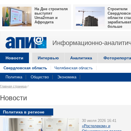
На Дне строителя
Строители
выступят
Свердловск
Uma2rman и
области ста
Афродита
зарабатыва
больше
Информационно-аналитич
Новости
Интервью
Аналитика
Фоторепорт
Свердловская область
Челябинская область
Политика
Общество
Экономика
Главная страница
/
Новости
Политика в регионе
30 июля 2026 16:41
«Ростелеком» и