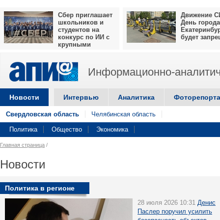
Сбер приглашает
Движение С
школьников и
День города
студентов на
Екатеринбу
конкурс по ИИ с
будет запр
крупными
призами
Информационно-аналитич
Новости
Интервью
Аналитика
Фоторепорт
Свердловская область
Челябинская область
Политика
Общество
Экономика
Главная страница
/
Новости
Политика в регионе
28 июля 2026 10:31
Денис
Паслер поручил усилить