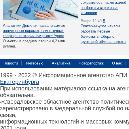
сократилось число жалоб
на банки и страховые
компании
Вчера 12:49
В
Аналитики Домклик назвали самые
Екатеринбурге начали
популярные параметры ипотечных
работать первые
квартир на вторичном рынке Урала
банкоматы Сбера с
Объекты в среднем стоили 4,2 млн
функцией обмена валюты
рублей.
Новости
Интервью
Аналитика
Фоторепортаж
О нас
1999 - 2022 © Информационное агентство АПИ
Екатеринбурга
При использовании материалов ссылка на аге
обязательна.
«Свердловское областное агентство политиче
зарегистрировано в Федеральной службой по н
связи,
информационных технологий и массовых комму
2021 года.