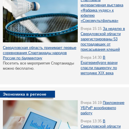
интерактивная выставка
«Фабрика чудес» к
юбилею
«Союзмультфильма»
Вчера 15:15
За неделю в
Свердловской области
зарегистрированы 53
пострадавших от
Свердловская область принимает первые
присасывания клещей
соревнования Спартакиады народов
Вчера 14:30
В
России по бадминтону
Екатеринбурге врачи
Посетить все мероприятия Спартакиады
спасли пациентку по
можно бесплатно.
методике XIX века
Экономика в регионе
Вчера 16:19
Приложение
УБРиР возобновило
работу
Вчера 13:35
В
Свердловской области