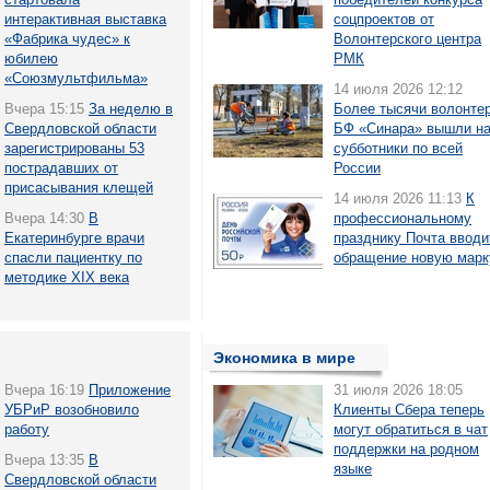
интерактивная выставка
соцпроектов от
«Фабрика чудес» к
Волонтерского центра
юбилею
РМК
«Союзмультфильма»
14 июля 2026 12:12
Вчера 15:15
За неделю в
Более тысячи волонте
Свердловской области
БФ «Синара» вышли н
зарегистрированы 53
субботники по всей
пострадавших от
России
присасывания клещей
14 июля 2026 11:13
К
Вчера 14:30
В
профессиональному
Екатеринбурге врачи
празднику Почта вводи
спасли пациентку по
обращение новую марк
методике XIX века
Экономика в мире
Вчера 16:19
Приложение
31 июля 2026 18:05
УБРиР возобновило
Клиенты Сбера теперь
работу
могут обратиться в чат
поддержки на родном
Вчера 13:35
В
языке
Свердловской области