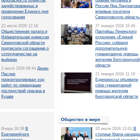
безопасность объектов,
правам человека в
задействованных в
России Яна Лантратов
проведении Единого дня
впервые посетила
голосования
Свердловскую область
22 июля 2026 12:16
27 января 2026 15:45
Общественная палата и
Партийцы Ленинского
Избирательная комиссия
отделения «Единой
Свердловской области
России» собрали
подписали соглашение о
дополнительную
сотрудничестве на
гуманитарную помощь
выборах
жителям Белгородской
области
2 июля 2026 09:44
Денис
Паслер
21 января 2026 11:19
проконтролировал ход
Единороссы объявили
работ по ликвидации
сбор гуманитарной
последствий урагана в
помощи жителям
Кушве
Белгородской области
Общество в мире
Вчера 18:39
В
20 июля 2026 13:01
В
Екатеринбурге
столице Урала награди
стартовала
победителей конкурса