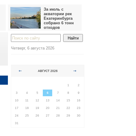
За июль с
акватории рек
Екатеринбурга
собрано 6 тонн
отходов
Четверг, 6 августа 2026
АВГУСТ 2026
ПН
ВТ
СР
ЧТ
ПТ
СБ
ВС
1
2
3
4
5
6
7
8
9
10
11
12
13
14
15
16
17
18
19
20
21
22
23
24
25
26
27
28
29
30
31