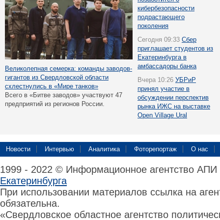
кибербезопасности
подрастающего
поколения
Сегодня 09:33
Сбер
приглашает студентов из
Екатеринбурга в
амбассадоры банка
Великолепная семерка: команды заводов-
гигантов из Свердловской области
Вчера 10:26
УБРиР
схлестнулись в «Мире танков»
принял участие в
Всего в «Битве заводов» участвуют 47
обсуждении перспектив
предприятий из регионов России.
рынка ИЖС на выставке
Open Village Ural
Новости
Интервью
Аналитика
Фоторепортаж
О нас
1999 - 2022 © Информационное агентство АПИ
Екатеринбурга
При использовании материалов ссылка на аге
обязательна.
«Свердловское областное агентство политиче