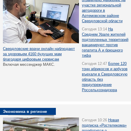
участке региональной
автодороги в
Артемовском районе
Свердловской области
Сегодня 13:14
На
Среднем Урале жителей
подтопленных территорий
вакцинируют против
Свердловские врачи онлайн наблюдают
гепатита А и брюшного
за здоровьем 4160 будущих мам
тифа
благодаря цифровым сервисам
Сегодня 12:47
Более 120
Включая мессенджер МАКС.
тонн абрикосов и арбузов
въехали в Свердловскую
область без
предупреждение
Россельхознадзора
Экономика в регионе
Сегодня 10:26
Новая
подписка «Ростелекома»
позаботится о