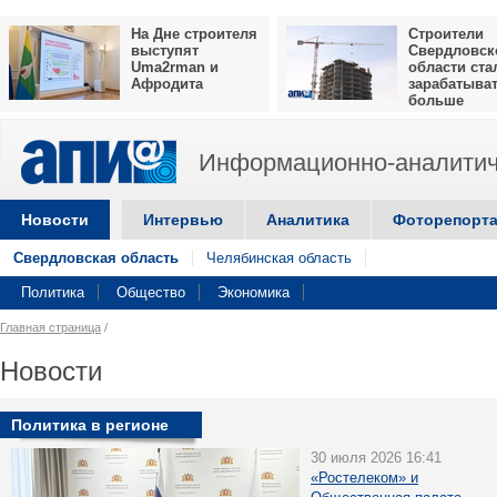
На Дне строителя
Строители
выступят
Свердловск
Uma2rman и
области ста
Афродита
зарабатыва
больше
Информационно-аналитич
Новости
Интервью
Аналитика
Фоторепорт
Свердловская область
Челябинская область
Политика
Общество
Экономика
Главная страница
/
Новости
Политика в регионе
30 июля 2026 16:41
«Ростелеком» и