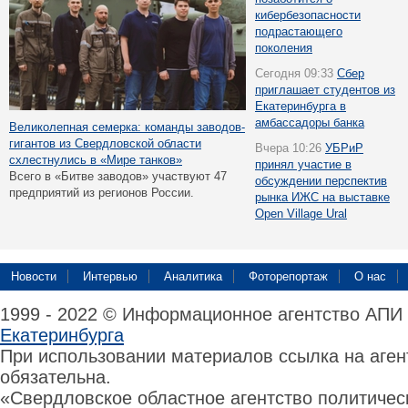
кибербезопасности
подрастающего
поколения
Сегодня 09:33
Сбер
приглашает студентов из
Екатеринбурга в
амбассадоры банка
Великолепная семерка: команды заводов-
гигантов из Свердловской области
Вчера 10:26
УБРиР
схлестнулись в «Мире танков»
принял участие в
Всего в «Битве заводов» участвуют 47
обсуждении перспектив
предприятий из регионов России.
рынка ИЖС на выставке
Open Village Ural
Новости
Интервью
Аналитика
Фоторепортаж
О нас
1999 - 2022 © Информационное агентство АПИ
Екатеринбурга
При использовании материалов ссылка на аге
обязательна.
«Свердловское областное агентство политиче