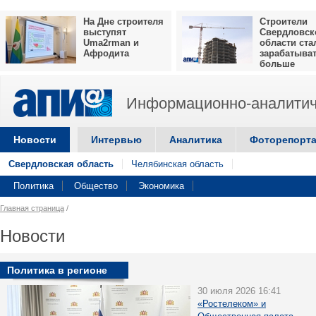
На Дне строителя
Строители
выступят
Свердловск
Uma2rman и
области ста
Афродита
зарабатыва
больше
Информационно-аналитич
Новости
Интервью
Аналитика
Фоторепорт
Свердловская область
Челябинская область
Политика
Общество
Экономика
Главная страница
/
Новости
Политика в регионе
30 июля 2026 16:41
«Ростелеком» и