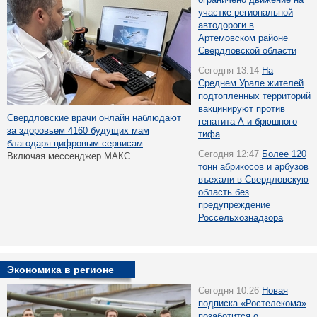
участке региональной
автодороги в
Артемовском районе
Свердловской области
Сегодня 13:14
На
Среднем Урале жителей
подтопленных территорий
вакцинируют против
Свердловские врачи онлайн наблюдают
гепатита А и брюшного
за здоровьем 4160 будущих мам
тифа
благодаря цифровым сервисам
Сегодня 12:47
Более 120
Включая мессенджер МАКС.
тонн абрикосов и арбузов
въехали в Свердловскую
область без
предупреждение
Россельхознадзора
Экономика в регионе
Сегодня 10:26
Новая
подписка «Ростелекома»
позаботится о