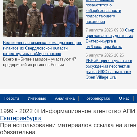
позаботится о
кибербезопасности
подрастающего
поколения
7 августа 2026 09:33
Сбер
приглашает студентов из
Екатеринбурга в
Великолепная семерка: команды заводов-
амбассадоры банка
гигантов из Свердловской области
схлестнулись в «Мире танков»
6 августа 2026 10:26
Всего в «Битве заводов» участвуют 47
УБРиР принял участие в
предприятий из регионов России.
обсуждении перспектив
рынка ИЖС на выставке
Open Village Ural
Новости
Интервью
Аналитика
Фоторепортаж
О нас
1999 - 2022 © Информационное агентство АПИ
Екатеринбурга
При использовании материалов ссылка на аге
обязательна.