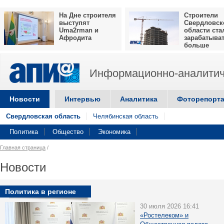
На Дне строителя
Строители
выступят
Свердловск
Uma2rman и
области ста
Афродита
зарабатыва
больше
Информационно-аналитич
Новости
Интервью
Аналитика
Фоторепорт
Свердловская область
Челябинская область
Политика
Общество
Экономика
Главная страница
/
Новости
Политика в регионе
30 июля 2026 16:41
«Ростелеком» и