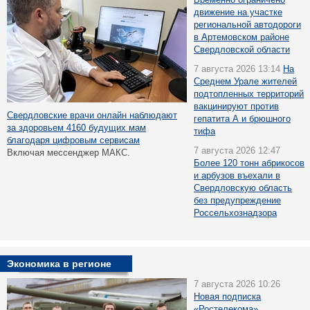
движение на участке
региональной автодороги
в Артемовском районе
Свердловской области
7 августа 2026 13:14
На
Среднем Урале жителей
подтопленных территорий
вакцинируют против
Свердловские врачи онлайн наблюдают
гепатита А и брюшного
за здоровьем 4160 будущих мам
тифа
благодаря цифровым сервисам
7 августа 2026 12:47
Включая мессенджер МАКС.
Более 120 тонн абрикосов
и арбузов въехали в
Свердловскую область
без предупреждение
Россельхознадзора
Экономика в регионе
7 августа 2026 10:26
Новая подписка
«Ростелекома»