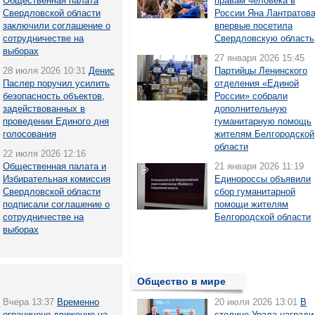
Общественная палата
правам человека в
Свердловской области
России Яна Лантратов
заключили соглашение о
впервые посетила
сотрудничестве на
Свердловскую область
выборах
27 января 2026 15:45
28 июля 2026 10:31
Денис
Партийцы Ленинского
Паслер поручил усилить
отделения «Единой
безопасность объектов,
России» собрали
задействованных в
дополнительную
проведении Единого дня
гуманитарную помощь
голосования
жителям Белгородской
области
22 июля 2026 12:16
Общественная палата и
21 января 2026 11:19
Избирательная комиссия
Единороссы объявили
Свердловской области
сбор гуманитарной
подписали соглашение о
помощи жителям
сотрудничестве на
Белгородской области
выборах
Общество в мире
Вчера 13:37
Временно
20 июля 2026 13:01
В
ограничено движение на
столице Урала награди