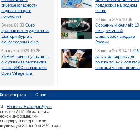
кибербезопасности
поддержки на родном
подрастающего
языке
поколения
29 июля 2026 10:39
Вчера 09:33
Сбер
Особенный юбилей: 10
приглашает студентов из
лет доступной
Екатеринбурга в
финансовой среды в
амбассадоры банка
России
6 августа 2026 10:26
28 июля 2026 14:10
Сб
УБРиР принял участие в
запустил сервис для
обсуждении перспектив
поиска точек с оплатой
рынка ИЖС на выставке
частями через термин
Open Village Ural
Фоторепортаж
О нас
ПИ -
Новости Екатеринбурга
гентство АПИ обязательна.
ческой информации»
 надзору в сфере связи,
муникаций 23 ноября 2021 года.