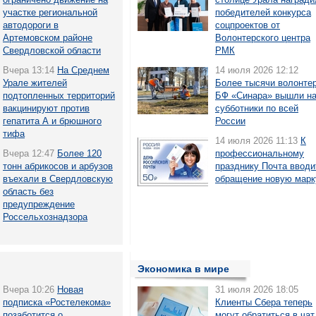
участке региональной
победителей конкурса
автодороги в
соцпроектов от
Артемовском районе
Волонтерского центра
Свердловской области
РМК
Вчера 13:14
На Среднем
14 июля 2026 12:12
Урале жителей
Более тысячи волонте
подтопленных территорий
БФ «Синара» вышли н
вакцинируют против
субботники по всей
гепатита А и брюшного
России
тифа
14 июля 2026 11:13
К
Вчера 12:47
Более 120
профессиональному
тонн абрикосов и арбузов
празднику Почта вводи
въехали в Свердловскую
обращение новую марк
область без
предупреждение
Россельхознадзора
Экономика в мире
Вчера 10:26
Новая
31 июля 2026 18:05
подписка «Ростелекома»
Клиенты Сбера теперь
позаботится о
могут обратиться в чат