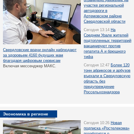
участке региональной
автодороги в
Артемовском районе
Свердловской области
Сегодня 13:14
На
Среднем Урале жителей
подтопленных территорий
вакцинируют против
Свердловские врачи онлайн наблюдают
гепатита А и брюшного
за здоровьем 4160 будущих мам
тифа
благодаря цифровым сервисам
Сегодня 12:47
Более 120
Включая мессенджер МАКС.
тонн абрикосов и арбузов
въехали в Свердловскую
область без
предупреждение
Россельхознадзора
Экономика в регионе
Сегодня 10:26
Новая
подписка «Ростелекома»
позаботится о