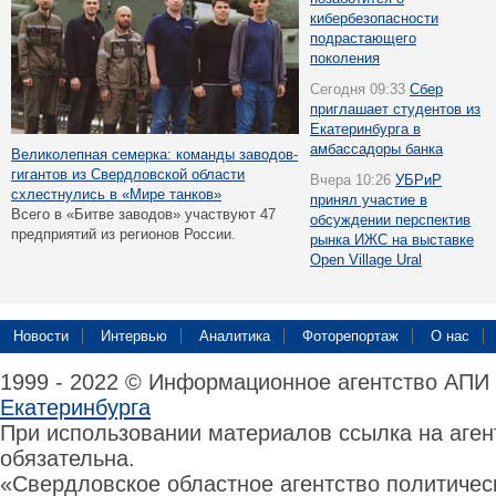
кибербезопасности
подрастающего
поколения
Сегодня 09:33
Сбер
приглашает студентов из
Екатеринбурга в
амбассадоры банка
Великолепная семерка: команды заводов-
гигантов из Свердловской области
Вчера 10:26
УБРиР
схлестнулись в «Мире танков»
принял участие в
Всего в «Битве заводов» участвуют 47
обсуждении перспектив
предприятий из регионов России.
рынка ИЖС на выставке
Open Village Ural
Новости
Интервью
Аналитика
Фоторепортаж
О нас
1999 - 2022 © Информационное агентство АПИ
Екатеринбурга
При использовании материалов ссылка на аге
обязательна.
«Свердловское областное агентство политиче