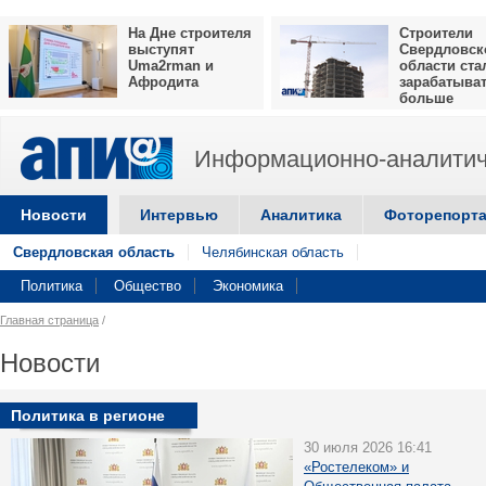
На Дне строителя
Строители
выступят
Свердловск
Uma2rman и
области ста
Афродита
зарабатыва
больше
Информационно-аналитич
Новости
Интервью
Аналитика
Фоторепорт
Свердловская область
Челябинская область
Политика
Общество
Экономика
Главная страница
/
Новости
Политика в регионе
30 июля 2026 16:41
«Ростелеком» и