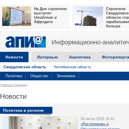
На Дне строителя
Строители
выступят
Свердловск
Uma2rman и
области ста
Афродита
зарабатыва
больше
Информационно-аналитич
Новости
Интервью
Аналитика
Фоторепорт
Свердловская область
Челябинская область
Политика
Общество
Экономика
Главная страница
/
Новости
Политика в регионе
30 июля 2026 16:41
«Ростелеком» и