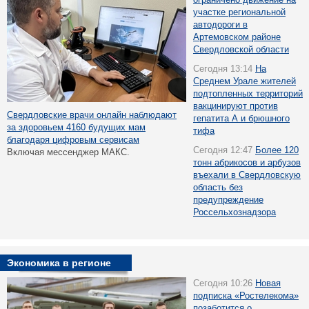
участке региональной
автодороги в
Артемовском районе
Свердловской области
Сегодня 13:14
На
Среднем Урале жителей
подтопленных территорий
вакцинируют против
Свердловские врачи онлайн наблюдают
гепатита А и брюшного
за здоровьем 4160 будущих мам
тифа
благодаря цифровым сервисам
Сегодня 12:47
Более 120
Включая мессенджер МАКС.
тонн абрикосов и арбузов
въехали в Свердловскую
область без
предупреждение
Россельхознадзора
Экономика в регионе
Сегодня 10:26
Новая
подписка «Ростелекома»
позаботится о