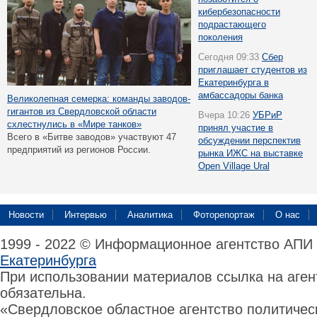
кибербезопасности
подрастающего
поколения
Сегодня 09:33
Сбер
приглашает студентов из
Екатеринбурга в
амбассадоры банка
Великолепная семерка: команды заводов-
гигантов из Свердловской области
Вчера 10:26
УБРиР
схлестнулись в «Мире танков»
принял участие в
Всего в «Битве заводов» участвуют 47
обсуждении перспектив
предприятий из регионов России.
рынка ИЖС на выставке
Open Village Ural
Новости
Интервью
Аналитика
Фоторепортаж
О нас
1999 - 2022 © Информационное агентство АПИ
Екатеринбурга
При использовании материалов ссылка на аге
обязательна.
«Свердловское областное агентство политиче