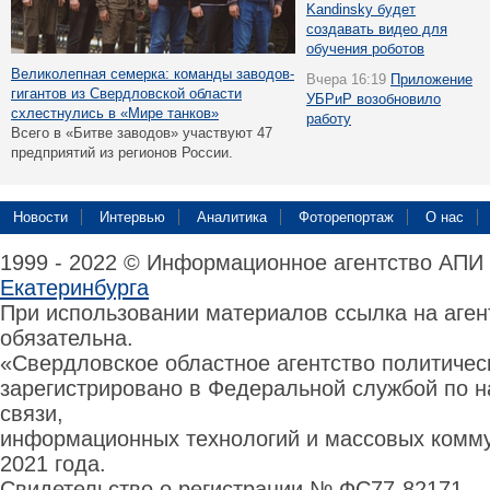
Kandinsky будет
создавать видео для
обучения роботов
Великолепная семерка: команды заводов-
Вчера 16:19
Приложение
гигантов из Свердловской области
УБРиР возобновило
схлестнулись в «Мире танков»
работу
Всего в «Битве заводов» участвуют 47
предприятий из регионов России.
Новости
Интервью
Аналитика
Фоторепортаж
О нас
1999 - 2022 © Информационное агентство АПИ
Екатеринбурга
При использовании материалов ссылка на аге
обязательна.
«Свердловское областное агентство политиче
зарегистрировано в Федеральной службой по н
связи,
информационных технологий и массовых комму
2021 года.
Свидетельство о регистрации № ФС77-82171