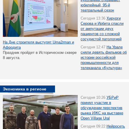
юбилейный, 95-й
театральный сезон
Сегодня 13:36
Хирурги
Серова и Ирбита спасли
от ампутации двух
пациентов со сложной
сосудистой патологией
На Дне строителя выступят Uma2rman и
Сегодня 12:47
На Урале
Афродита
сняли девять фильмов об
Праздник пройдет в Историческом сквере
истории российской
8 августа.
промышленности для
телеканала «Культура»
Экономика в регионе
Сегодня 10:26
УБРиР
принял участие в
обсуждении перспектив
рынка ИЖС на выставке
Open Village Ural
Сегодня 09:22
Нейросеть