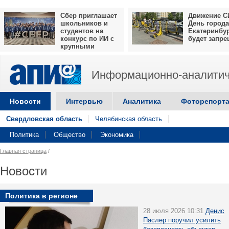
Сбер приглашает
Движение С
школьников и
День города
студентов на
Екатеринбу
конкурс по ИИ с
будет запр
крупными
призами
Информационно-аналитич
Новости
Интервью
Аналитика
Фоторепорт
Свердловская область
Челябинская область
Политика
Общество
Экономика
Главная страница
/
Новости
Политика в регионе
28 июля 2026 10:31
Денис
Паслер поручил усилить