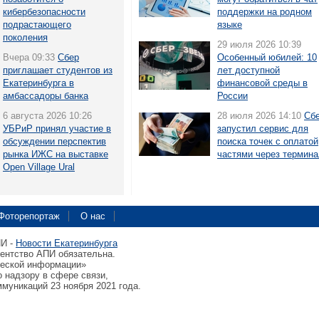
кибербезопасности
поддержки на родном
подрастающего
языке
поколения
29 июля 2026 10:39
Вчера 09:33
Сбер
Особенный юбилей: 10
приглашает студентов из
лет доступной
Екатеринбурга в
финансовой среды в
амбассадоры банка
России
6 августа 2026 10:26
28 июля 2026 14:10
Сб
УБРиР принял участие в
запустил сервис для
обсуждении перспектив
поиска точек с оплатой
рынка ИЖС на выставке
частями через термин
Open Village Ural
Фоторепортаж
О нас
ПИ -
Новости Екатеринбурга
гентство АПИ обязательна.
ческой информации»
 надзору в сфере связи,
муникаций 23 ноября 2021 года.