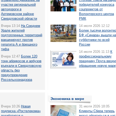
участке региональной
победителей конкурса
автодороги в
соцпроектов от
Артемовском районе
Волонтерского центра
Свердловской области
РМК
Вчера 13:14
На Среднем
14 июля 2026 12:12
Урале жителей
Более тысячи волонте
подтопленных территорий
БФ «Синара» вышли н
вакцинируют против
субботники по всей
гепатита А и брюшного
России
тифа
14 июля 2026 11:13
К
Вчера 12:47
Более 120
профессиональному
тонн абрикосов и арбузов
празднику Почта вводи
въехали в Свердловскую
обращение новую марк
область без
предупреждение
Россельхознадзора
Экономика в мире
Вчера 10:26
Новая
31 июля 2026 18:05
подписка «Ростелекома»
Клиенты Сбера теперь
позаботится о
могут обратиться в чат