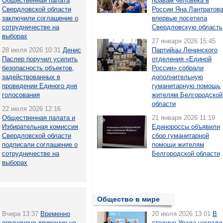
Общественная палата
правам человека в
Свердловской области
России Яна Лантратов
заключили соглашение о
впервые посетила
сотрудничестве на
Свердловскую область
выборах
27 января 2026 15:45
28 июля 2026 10:31
Денис
Партийцы Ленинского
Паслер поручил усилить
отделения «Единой
безопасность объектов,
России» собрали
задействованных в
дополнительную
проведении Единого дня
гуманитарную помощь
голосования
жителям Белгородской
области
22 июля 2026 12:16
Общественная палата и
21 января 2026 11:19
Избирательная комиссия
Единороссы объявили
Свердловской области
сбор гуманитарной
подписали соглашение о
помощи жителям
сотрудничестве на
Белгородской области
выборах
Общество в мире
Вчера 13:37
Временно
20 июля 2026 13:01
В
ограничено движение на
столице Урала награди