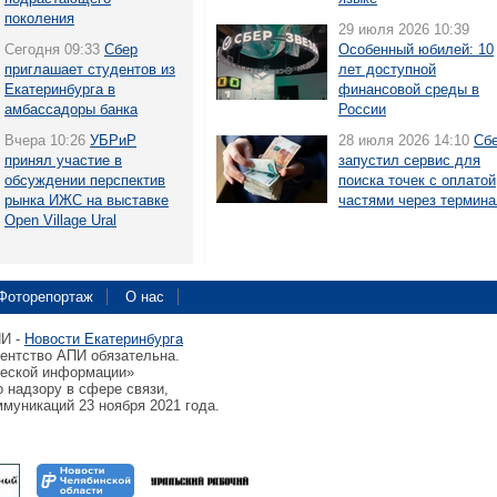
поколения
29 июля 2026 10:39
Сегодня 09:33
Сбер
Особенный юбилей: 10
приглашает студентов из
лет доступной
Екатеринбурга в
финансовой среды в
амбассадоры банка
России
Вчера 10:26
УБРиР
28 июля 2026 14:10
Сб
принял участие в
запустил сервис для
обсуждении перспектив
поиска точек с оплатой
рынка ИЖС на выставке
частями через термин
Open Village Ural
Фоторепортаж
О нас
ПИ -
Новости Екатеринбурга
гентство АПИ обязательна.
ческой информации»
 надзору в сфере связи,
муникаций 23 ноября 2021 года.