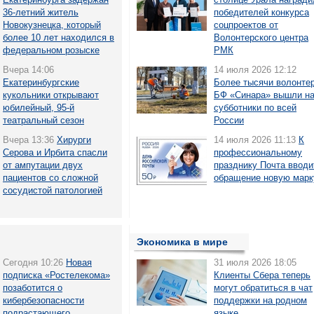
36-летний житель
победителей конкурса
Новокузнецка, который
соцпроектов от
более 10 лет находился в
Волонтерского центра
федеральном розыске
РМК
Вчера 14:06
14 июля 2026 12:12
Екатеринбургские
Более тысячи волонте
кукольники открывают
БФ «Синара» вышли н
юбилейный, 95-й
субботники по всей
театральный сезон
России
Вчера 13:36
Хирурги
14 июля 2026 11:13
К
Серова и Ирбита спасли
профессиональному
от ампутации двух
празднику Почта вводи
пациентов со сложной
обращение новую марк
сосудистой патологией
Экономика в мире
Сегодня 10:26
Новая
31 июля 2026 18:05
подписка «Ростелекома»
Клиенты Сбера теперь
позаботится о
могут обратиться в чат
кибербезопасности
поддержки на родном
подрастающего
языке