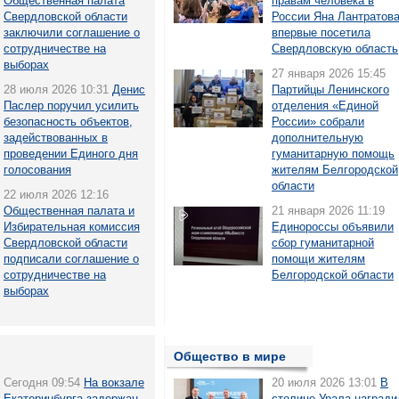
Общественная палата
правам человека в
Свердловской области
России Яна Лантратов
заключили соглашение о
впервые посетила
сотрудничестве на
Свердловскую область
выборах
27 января 2026 15:45
28 июля 2026 10:31
Денис
Партийцы Ленинского
Паслер поручил усилить
отделения «Единой
безопасность объектов,
России» собрали
задействованных в
дополнительную
проведении Единого дня
гуманитарную помощь
голосования
жителям Белгородской
области
22 июля 2026 12:16
Общественная палата и
21 января 2026 11:19
Избирательная комиссия
Единороссы объявили
Свердловской области
сбор гуманитарной
подписали соглашение о
помощи жителям
сотрудничестве на
Белгородской области
выборах
Общество в мире
Сегодня 09:54
На вокзале
20 июля 2026 13:01
В
Екатеринбурга задержан
столице Урала награди