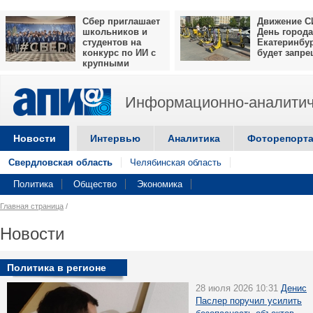
Сбер приглашает
Движение С
школьников и
День города
студентов на
Екатеринбу
конкурс по ИИ с
будет запр
крупными
призами
Информационно-аналитич
Новости
Интервью
Аналитика
Фоторепорт
Свердловская область
Челябинская область
Политика
Общество
Экономика
Главная страница
/
Новости
Политика в регионе
28 июля 2026 10:31
Денис
Паслер поручил усилить