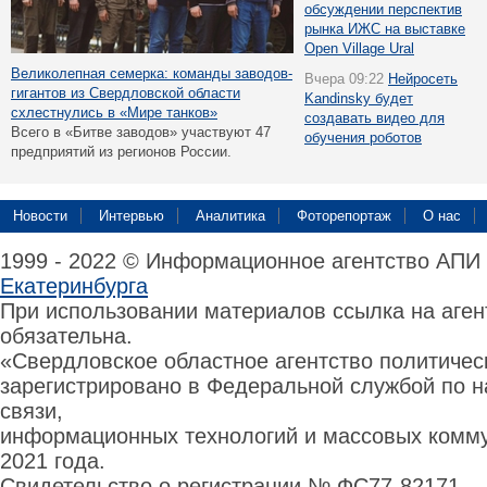
обсуждении перспектив
рынка ИЖС на выставке
Open Village Ural
Великолепная семерка: команды заводов-
Вчера 09:22
Нейросеть
гигантов из Свердловской области
Kandinsky будет
схлестнулись в «Мире танков»
создавать видео для
Всего в «Битве заводов» участвуют 47
обучения роботов
предприятий из регионов России.
Новости
Интервью
Аналитика
Фоторепортаж
О нас
1999 - 2022 © Информационное агентство АПИ
Екатеринбурга
При использовании материалов ссылка на аге
обязательна.
«Свердловское областное агентство политиче
зарегистрировано в Федеральной службой по н
связи,
информационных технологий и массовых комму
2021 года.
Свидетельство о регистрации № ФС77-82171