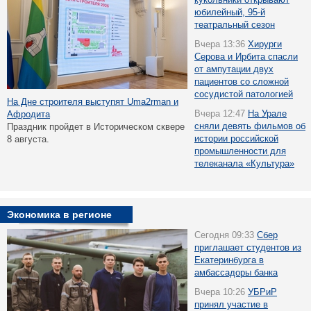
юбилейный, 95-й
театральный сезон
Вчера 13:36
Хирурги
Серова и Ирбита спасли
от ампутации двух
пациентов со сложной
сосудистой патологией
На Дне строителя выступят Uma2rman и
Вчера 12:47
На Урале
Афродита
сняли девять фильмов об
Праздник пройдет в Историческом сквере
истории российской
8 августа.
промышленности для
телеканала «Культура»
Экономика в регионе
Сегодня 09:33
Сбер
приглашает студентов из
Екатеринбурга в
амбассадоры банка
Вчера 10:26
УБРиР
принял участие в