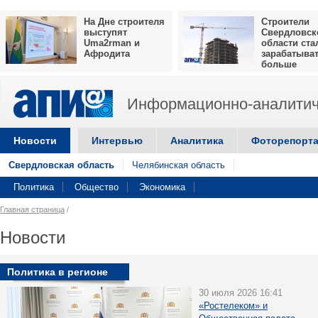
На Дне строителя
Строители
выступят
Свердловск
Uma2rman и
области ста
Афродита
зарабатыва
больше
Информационно-аналитич
Новости
Интервью
Аналитика
Фоторепорт
Свердловская область
Челябинская область
Политика
Общество
Экономика
Главная страница
/
Новости
Политика в регионе
30 июля 2026 16:41
«Ростелеком» и