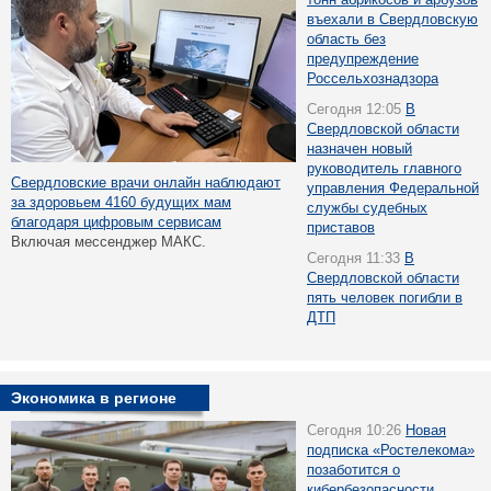
въехали в Свердловскую
область без
предупреждение
Россельхознадзора
Сегодня 12:05
В
Свердловской области
назначен новый
руководитель главного
Свердловские врачи онлайн наблюдают
управления Федеральной
за здоровьем 4160 будущих мам
службы судебных
благодаря цифровым сервисам
приставов
Включая мессенджер МАКС.
Сегодня 11:33
В
Свердловской области
пять человек погибли в
ДТП
Экономика в регионе
Сегодня 10:26
Новая
подписка «Ростелекома»
позаботится о
кибербезопасности