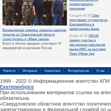
подрастающего
поколения
Сегодня 09:33
Сбер
приглашает студентов из
Екатеринбурга в
амбассадоры банка
Великолепная семерка: команды заводов-
гигантов из Свердловской области
Вчера 10:26
УБРиР
схлестнулись в «Мире танков»
принял участие в
Всего в «Битве заводов» участвуют 47
обсуждении перспектив
предприятий из регионов России.
рынка ИЖС на выставке
Open Village Ural
Новости
Интервью
Аналитика
Фоторепортаж
О нас
1999 - 2022 © Информационное агентство АПИ
Екатеринбурга
При использовании материалов ссылка на аге
обязательна.
«Свердловское областное агентство политиче
зарегистрировано в Федеральной службой по н